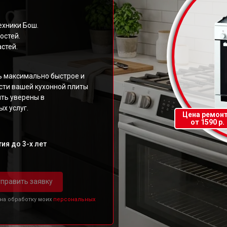
ехники Бош.
остей.
стей.
ь максимально быстрое и
ти вашей кухонной плиты
ыть уверены в
х услуг.
Цена ремон
от 1590 р.
ия до 3-х лет
править заявку
 на обработку моих
персональных