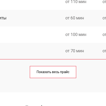
от 110 мин
о
иты
от 60 мин
о
от 100 мин
о
от 70 мин
о
ния
от 120 мин
о
Показать весь прайс
от 50 мин
о
от 100 мин
о