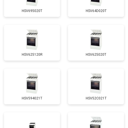
HSV695020T
HSV64D020T
HSV625120R
HSV625020T
HSV594021T
HSV52C021T