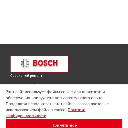
Сервисный ремонт
ВЫБЕРИ СВОЙ ГОРОД
Этот сайт использует файлы cookie для аналитики и
Ремонт кухонной плиты HGV74X456T Bosch в
Краснодаре
обеспечения наилучшего пользовательского опыта.
Ремонт кухонной плиты HGV74X456T Bosch в
Ростове-на-
Продолжая использовать этот сайт, вы соглашаетесь с
Дону
использованием файлов cookie.
Политика
Ремонт кухонной плиты HGV74X456T Bosch в
Нижнем
конфиденциальности
Новгороде
Принять все
Ремонт кухонной плиты HGV74X456T Bosch в