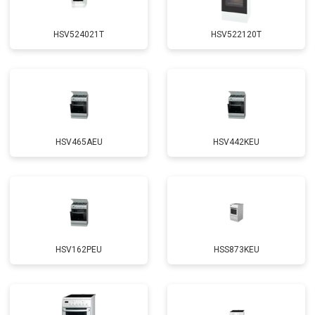
HSV524021T
HSV522120T
HSV465AEU
HSV442KEU
HSV162PEU
HSS873KEU