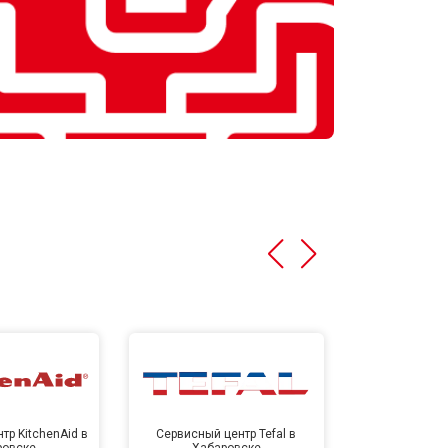
тр KitchenAid в
Сервисный центр Tefal в
Сервисный це
ровске
Хабаровске
Хаба