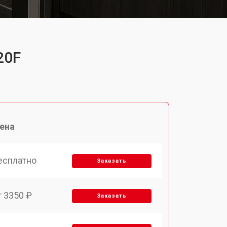
20F
ена
есплатно
Заказать
т 3350 ₽
Заказать