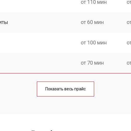
от 110 мин
о
иты
от 60 мин
о
от 100 мин
о
от 70 мин
о
ния
от 120 мин
о
Показать весь прайс
от 50 мин
о
от 100 мин
о