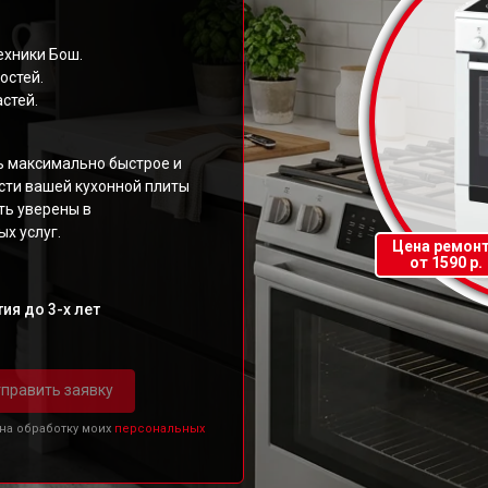
ехники Бош.
остей.
стей.
ь максимально быстрое и
ти вашей кухонной плиты
ть уверены в
х услуг.
Цена ремон
от 1590 р.
ия до 3-х лет
править заявку
 на обработку моих
персональных