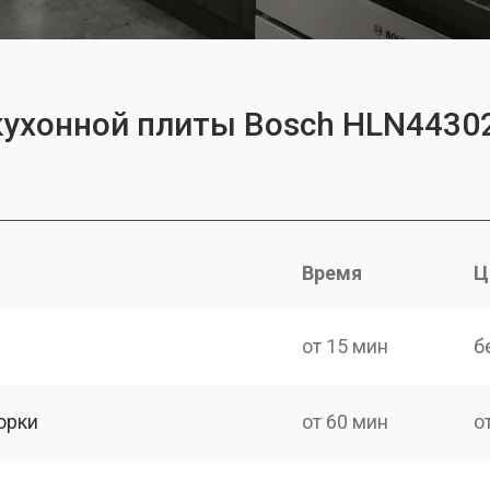
кухонной плиты Bosch HLN4430
Время
Ц
от 15 мин
б
орки
от 60 мин
о