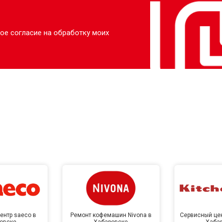
ое согласие на обработку моих
ентр saeco в
Ремонт кофемашин Nivona в
Сервисный цен
овске
Хабаровске
Хаба