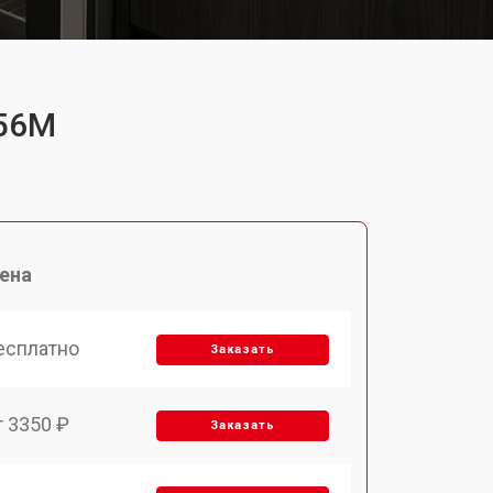
256M
ена
есплатно
Заказать
т 3350 ₽
Заказать