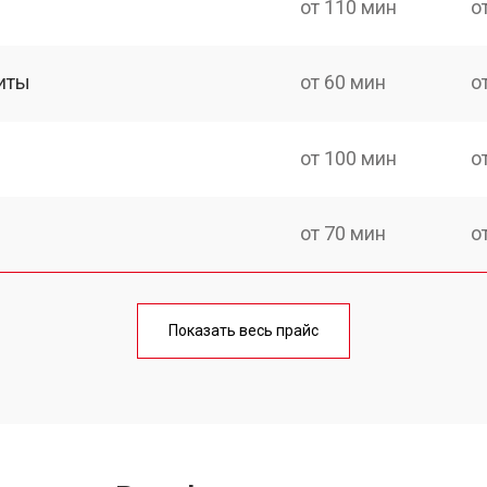
от 110 мин
о
иты
от 60 мин
о
от 100 мин
о
от 70 мин
о
ния
от 120 мин
о
Показать весь прайс
от 50 мин
о
от 100 мин
о