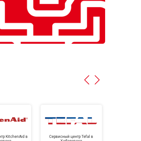
тр KitchenAid в
Сервисный центр Tefal в
Сервисный це
ровске
Хабаровске
Хаба