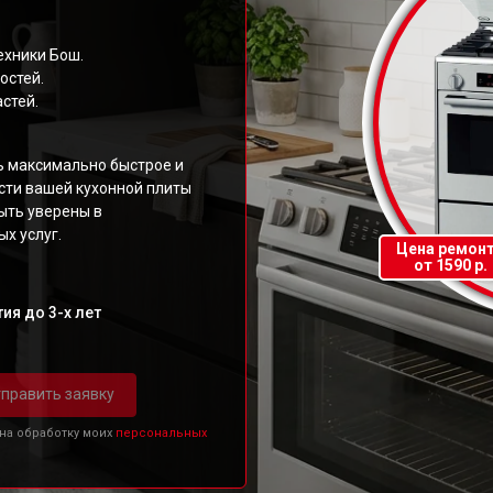
ехники Бош.
остей.
стей.
ь максимально быстрое и
ти вашей кухонной плиты
ыть уверены в
х услуг.
Цена ремон
от 1590 р.
ия до 3-х лет
править заявку
 на обработку моих
персональных