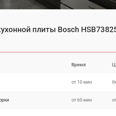
 кухонной плиты Bosch HSB738
Время
Ц
от 10 мин
б
орки
от 60 мин
о