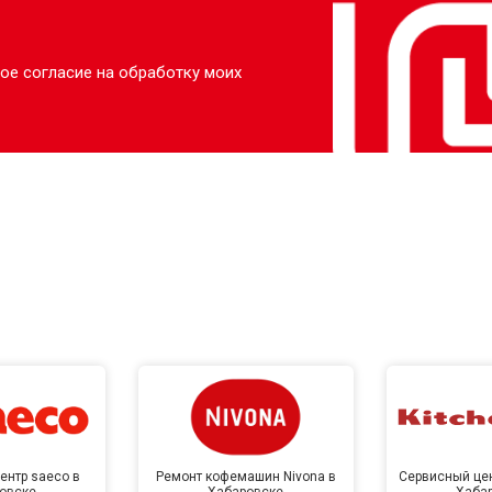
ое согласие на обработку моих
ентр saeco в
Ремонт кофемашин Nivona в
Сервисный цен
овске
Хабаровске
Хаба