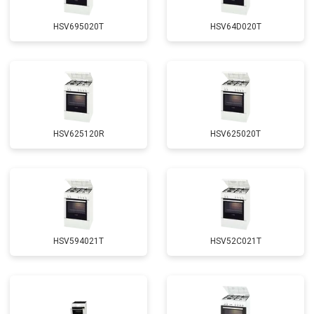
HSV695020T
HSV64D020T
HSV625120R
HSV625020T
HSV594021T
HSV52C021T