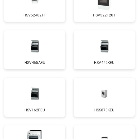
HSV524021T
HSV522120T
HSV465AEU
HSV442KEU
HSV162PEU
HSS873KEU