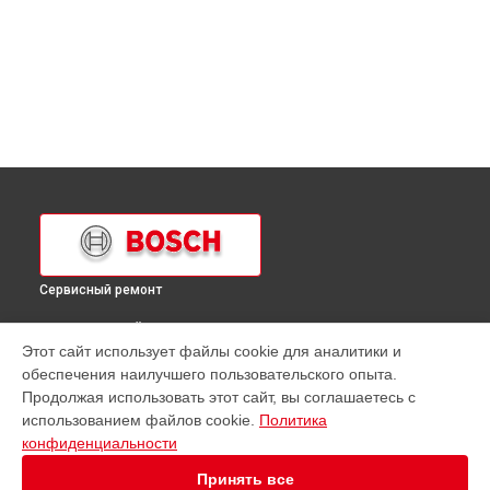
Сервисный ремонт
ВЫБЕРИ СВОЙ ГОРОД
Этот сайт использует файлы cookie для аналитики и
Ремонт кухонной плиты HSG122020E Bosch в
Краснодаре
обеспечения наилучшего пользовательского опыта.
Ремонт кухонной плиты HSG122020E Bosch в
Ростове-на-
Продолжая использовать этот сайт, вы соглашаетесь с
Дону
использованием файлов cookie.
Политика
Ремонт кухонной плиты HSG122020E Bosch в
Нижнем
конфиденциальности
Новгороде
Принять все
Ремонт кухонной плиты HSG122020E Bosch в