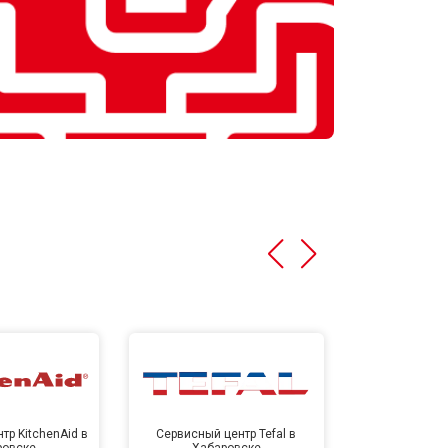
тр KitchenAid в
Сервисный центр Tefal в
Сервисный це
ровске
Хабаровске
Хаба