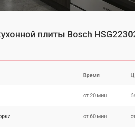
кухонной плиты Bosch HSG2230
Время
Ц
от 20 мин
б
орки
от 60 мин
о