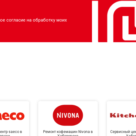
ое согласие на обработку моих
ентр saeco в
Ремонт кофемашин Nivona в
Сервисный цен
овске
Хабаровске
Хаба