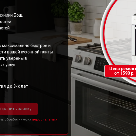
ехники Бош.
остей.
стей.
ь максимально быстрое и
ти вашей кухонной плиты
ыть уверены в
х услуг.
Цена ремон
от 1590 р.
ия до 3-х лет
править заявку
 на обработку моих
персональных