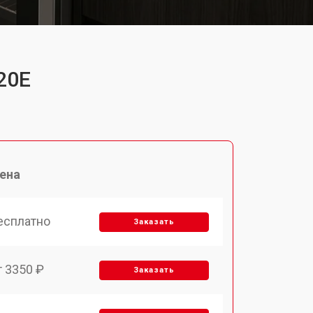
20E
ена
есплатно
Заказать
т 3350 ₽
Заказать