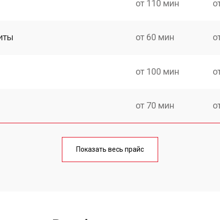
от 110 мин
о
иты
от 60 мин
о
от 100 мин
о
от 70 мин
о
ния
от 120 мин
о
Показать весь прайс
от 50 мин
о
от 100 мин
о