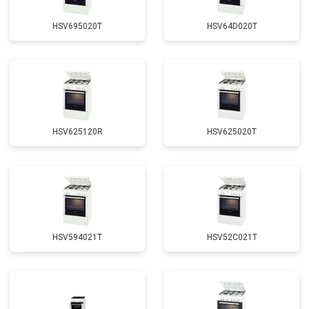
HSV695020T
HSV64D020T
HSV625120R
HSV625020T
HSV594021T
HSV52C021T