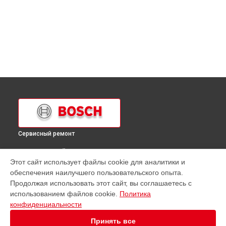
Сервисный ремонт
ВЫБЕРИ СВОЙ ГОРОД
Этот сайт использует файлы cookie для аналитики и
Ремонт кухонной плиты HSG312020R Bosch в
Краснодаре
обеспечения наилучшего пользовательского опыта.
Ремонт кухонной плиты HSG312020R Bosch в
Ростове-на-
Продолжая использовать этот сайт, вы соглашаетесь с
Дону
использованием файлов cookie.
Политика
Ремонт кухонной плиты HSG312020R Bosch в
Нижнем
конфиденциальности
Новгороде
Принять все
Ремонт кухонной плиты HSG312020R Bosch в