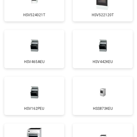
HSV524021T
HSV522120T
HSV465AEU
HSV442KEU
HSV162PEU
HSS873KEU