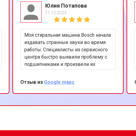
Юлия Потапова
11.12.2023
Моя стиральная машина Bosch начала
издавать странные звуки во время
работы. Специалисты из сервисного
центра быстро выявили проблему с
подшипниками и произвели их
замену. Работа была выполнена
аккуратно и эффективно. Теперь
Отзыв из
Google maps
машина работает тихо и без
нареканий. Благодарю за ваш
профессионализм!