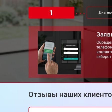
Замена таймера кухонной плиты Bo
1
Диагно
Замена термостата
Заяв
Замена лампы подсветки
Обращен
телефон
контакт
заберет
Ремонт чугунной конфорки
Отзывы наших клиент