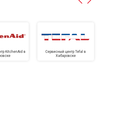
тр KitchenAid в
Сервисный центр Tefal в
Сервисный це
ровске
Хабаровске
Хаба