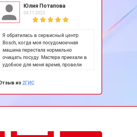
Юлия Потапова
04.11.2023
Я обратилась в сервисный центр
Bosch, когда моя посудомоечная
машина перестала нормально
очищать посуду. Мастера приехали в
удобное для меня время, провели
диагностику и заменили распылитель
воды. Теперь машина работает как
Отзыв из
2ГИС
новая. Спасибо за вашу
внимательность и качественный
ремонт!