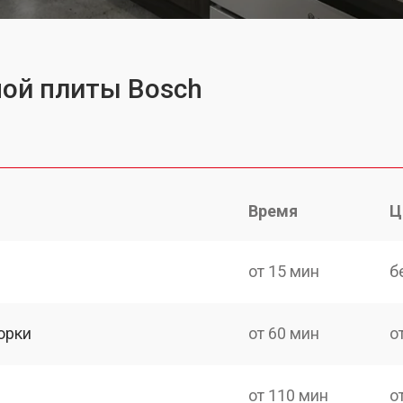
ной плиты Bosch
Время
Ц
от 15 мин
б
орки
от 60 мин
о
от 110 мин
о