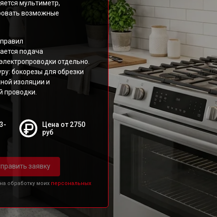
яется мультиметр,
ировать возможные
 правил
ается подача
 электропроводки отдельно.
ру: бокорезы для обрезки
ной изоляции и
й проводки.
3-
Цена от 2750
руб
править заявку
 на обработку моих
персональных