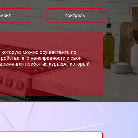
т 3100 ₽
Заказать
емонт
Контроль
т 3000 ₽
Заказать
т 2590 ₽
и, которую можно осуществить по
Заказать
ройства, его неисправности и свои
время для прибытия курьера, который
т 2600 ₽
Заказать