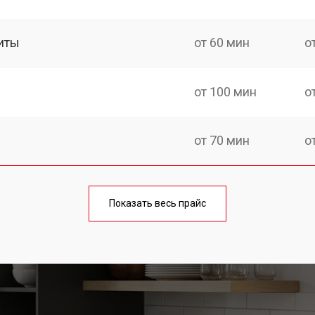
иты
от 60 мин
о
от 100 мин
о
от 70 мин
о
ния
от 120 мин
о
Показать весь прайс
от 50 мин
о
от 100 мин
о