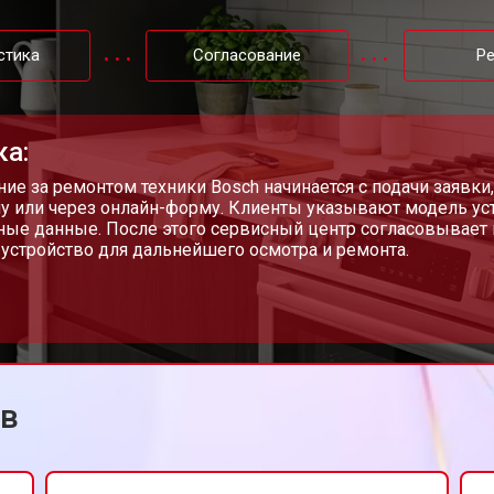
sch
от 60 мин
о
стика
Согласование
Р
от 90 мин
о
ка:
от 80 мин
о
ие за ремонтом техники Bosch начинается с подачи заявк
у или через онлайн-форму. Клиенты указывают модель уст
ные данные. После этого сервисный центр согласовывает 
 устройство для дальнейшего осмотра и ремонта.
от 60 мин
о
ов