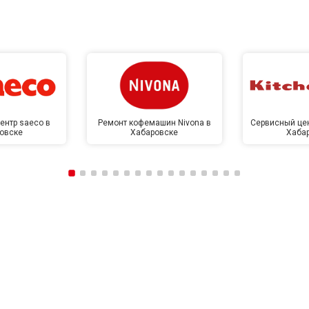
ентр saeco в
Ремонт кофемашин Nivona в
Сервисный цен
овске
Хабаровске
Хаба