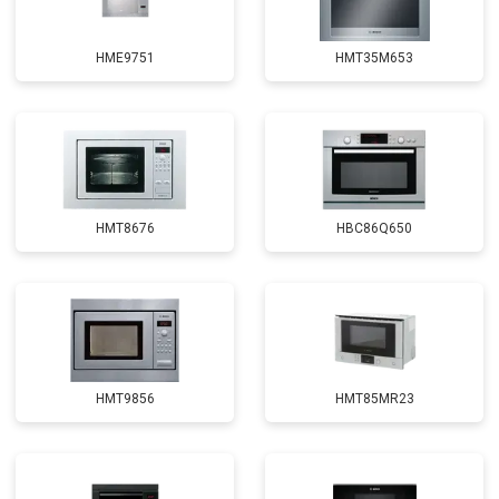
HME9751
HMT35M653
HMT8676
HBC86Q650
HMT9856
HMT85MR23