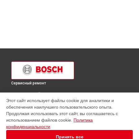
Сервисный ремонт
ВЫБЕРИ СВОЙ ГОРОД
Этот сайт использует файлы cookie для аналитики и
Ремонт микроволновой печи HMT84 Bosch в
Краснодаре
обеспечения наилучшего пользовательского опыта.
Ремонт микроволновой печи HMT84 Bosch в
Ростове-на-
Продолжая использовать этот сайт, вы соглашаетесь с
Дону
использованием файлов cookie.
Политика
Ремонт микроволновой печи HMT84 Bosch в
Нижнем
конфиденциальности
Новгороде
Принять все
Ремонт микроволновой печи HMT84 Bosch в