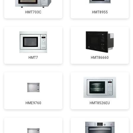
HMT703C
HMT8955
HMT7
HMT86660
HME9760
HMT8526EU