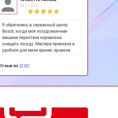
04.11.2023
т 1800 ₽
Заказать
Я обратилась в сервисный центр
т 1200 ₽
Заказать
Bosch, когда моя посудомоечная
машина перестала нормально
очищать посуду. Мастера приехали в
т 1100 ₽
Заказать
удобное для меня время, провели
диагностику и заменили распылитель
воды. Теперь машина работает как
Отзыв из
2ГИС
т 2450 ₽
Заказать
новая. Спасибо за вашу
внимательность и качественный
ремонт!
т 1550 ₽
Заказать
т 1750 ₽
Заказать