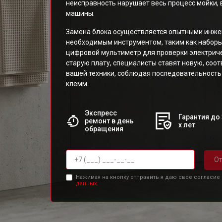
неисправность нарушает весь процесс мойки, 
машины.
Замена блока осуществляется опытными инж
необходимым инструментом, таким как наборы 
цифровой мультиметр для проверки электриче
старую плату, специалисты ставят новую, со
вашей техники, соблюдая последовательност
клемм.
Экспресс
Гарантия до 
ремонт в день
х лет
обращения
От
Нажимая на кнопку отправить я даю свое согласие
данных.