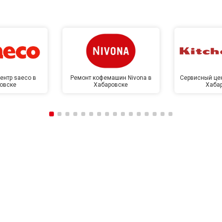
от 50 мин
о
от 50 мин
о
ентр saeco в
Ремонт кофемашин Nivona в
Сервисный цен
овске
Хабаровске
Хаба
от 60 мин
о
от 40 мин
о
ркуляционного насоса
от 60 мин
о
о элемента
от 50 мин
о