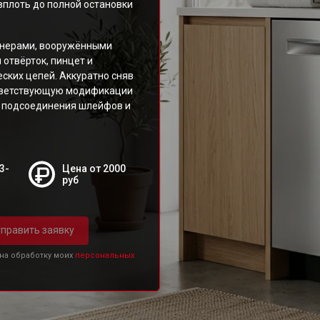
вплоть до полной остановки
енерами, вооружёнными
отвёрток, пинцет и
ских цепей. Аккуратно сняв
ответствующую модификации
ь подсоединения шлейфов и
3-
Цена от 2000
руб
править заявку
 на обработку моих
персональных