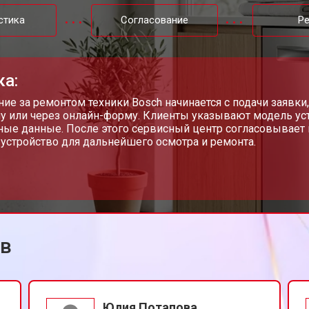
от 50 мин
о
стика
Согласование
Р
от 60 мин
о
ка:
от 40 мин
о
ие за ремонтом техники Bosch начинается с подачи заявк
у или через онлайн-форму. Клиенты указывают модель уст
ные данные. После этого сервисный центр согласовывает 
 устройство для дальнейшего осмотра и ремонта.
от 70 мин
о
от 50 мин
о
ов
от 60 мин
о
от 40 мин
о
Юлия Потапова