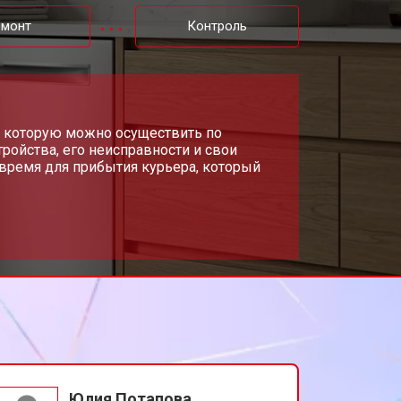
т 1600 ₽
Заказать
емонт
Контроль
т 1000 ₽
Заказать
т 850 ₽
и, которую можно осуществить по
Заказать
ройства, его неисправности и свои
время для прибытия курьера, который
т 2200 ₽
Заказать
т 2000 ₽
Заказать
т 1600 ₽
Заказать
т 1200 ₽
Заказать
Юлия Потапова