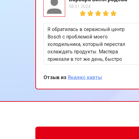
08.01.2024
Ремонт или замена системы защиты
Я обратилась в сервисный центр
Ремонт или замена пружины двер
Bosch с проблемой моего
холодильника, который перестал
охлаждать продукты. Мастера
Замена платы сенсорного управле
приехали в тот же день, быстро
нашли и устранили неисправность в
системе охлаждения. Я очень
Отзыв из
Яндекс карты
Замена водоприёмника
довольна их оперативностью и
качеством работы. Спасибо за
восстановление моего
Замена панели управления
холодильника!
Замена ТЭН посудомоечной маши