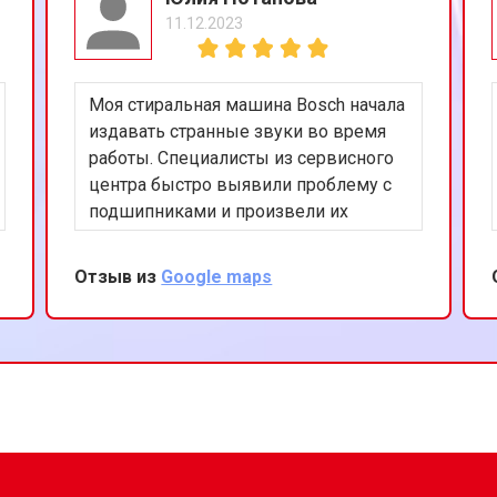
11.12.2023
 от протечек
от 70 мин
о
Моя стиральная машина Bosch начала
цы
от 40 мин
о
издавать странные звуки во время
работы. Специалисты из сервисного
центра быстро выявили проблему с
ния
от 50 мин
о
подшипниками и произвели их
замену. Работа была выполнена
аккуратно и эффективно. Теперь
Отзыв из
Google maps
от 50 мин
о
машина работает тихо и без
нареканий. Благодарю за ваш
профессионализм!
от 60 мин
о
ны Bosch
от 70 мин
о