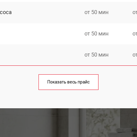
асоса
от 50 мин
о
от 50 мин
о
от 50 мин
о
шины Bosch
от 100 мин
о
Показать весь прайс
от 40 мин
о
от 60 мин
о