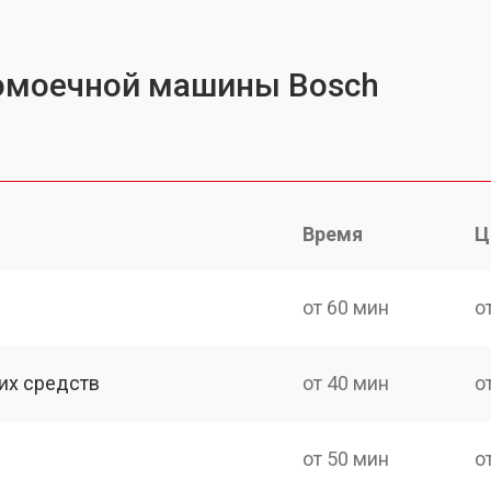
омоечной машины Bosch
Время
Ц
от 60 мин
о
их средств
от 40 мин
о
от 50 мин
о