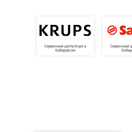
Замена датчика соли
Замена заливного клапана
Сервисный центр krups в
Сервисный ц
Хабаровске
Хабар
Замена расходомера
Замена разбрызгивателя
Замена пускового конденсатора ци
Замена проточного нагревательног