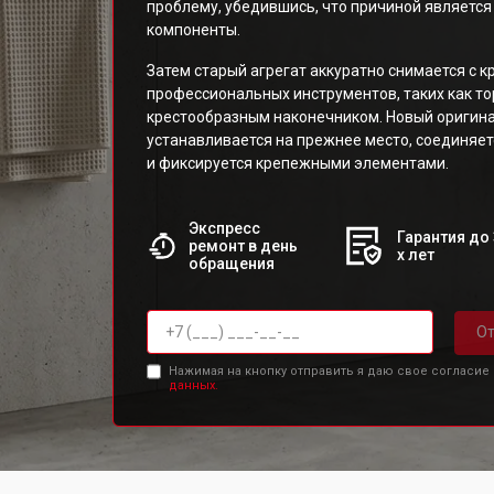
проблему, убедившись, что причиной является
компоненты.
Затем старый агрегат аккуратно снимается с к
профессиональных инструментов, таких как то
крестообразным наконечником. Новый оригин
устанавливается на прежнее место, соединяет
и фиксируется крепежными элементами.
Экспресс
Гарантия до 
ремонт в день
х лет
обращения
От
Нажимая на кнопку отправить я даю свое согласие
данных.