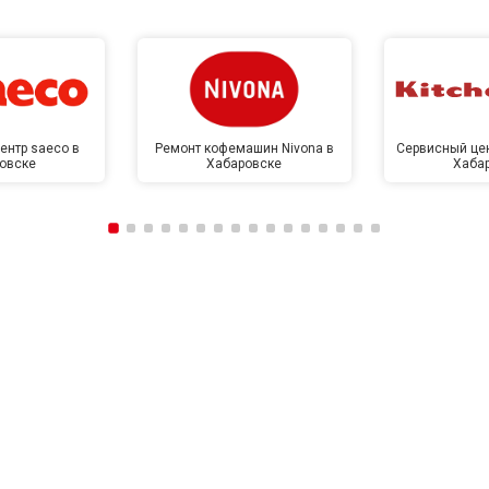
от 50 мин
о
от 50 мин
о
ентр saeco в
Ремонт кофемашин Nivona в
Сервисный цен
овске
Хабаровске
Хаба
от 60 мин
о
от 40 мин
о
ркуляционного насоса
от 60 мин
о
о элемента
от 50 мин
о
от 60 мин
о