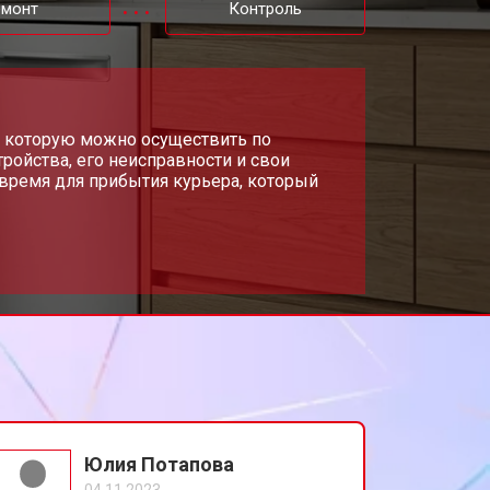
емонт
Контроль
т 850 ₽
Заказать
т 2200 ₽
и, которую можно осуществить по
Заказать
ройства, его неисправности и свои
время для прибытия курьера, который
т 2000 ₽
Заказать
т 1600 ₽
Заказать
т 1200 ₽
Заказать
т 1800 ₽
Заказать
Юлия Потапова
04.11.2023