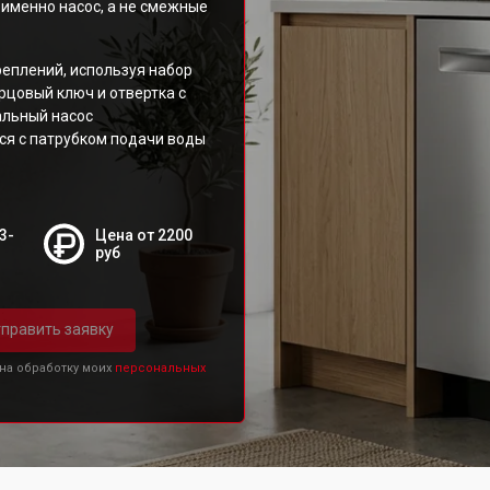
 именно насос, а не смежные
реплений, используя набор
рцовый ключ и отвертка с
альный насос
ся с патрубком подачи воды
3-
Цена от 2200
руб
править заявку
 на обработку моих
персональных