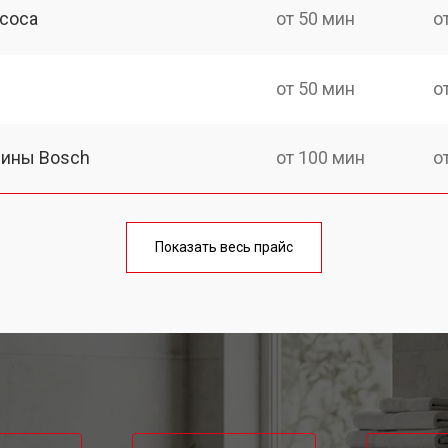
асоса
от 50 мин
о
от 50 мин
о
шины Bosch
от 100 мин
о
от 40 мин
о
Показать весь прайс
от 60 мин
о
от 50 мин
о
от 60 мин
о