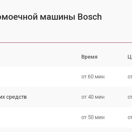
омоечной машины Bosch
Время
Ц
от 60 мин
о
их средств
от 40 мин
о
от 50 мин
о