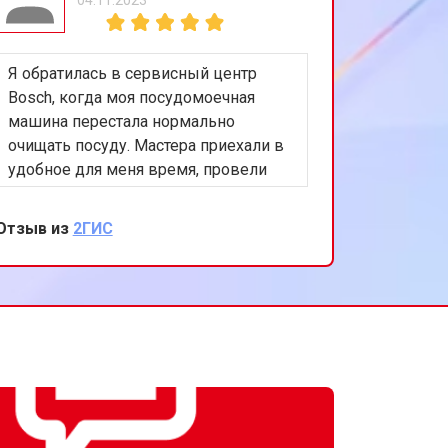
т 1200 ₽
Заказать
Я обратилась в сервисный центр
т 1100 ₽
Заказать
Bosch, когда моя посудомоечная
машина перестала нормально
очищать посуду. Мастера приехали в
т 2450 ₽
Заказать
удобное для меня время, провели
диагностику и заменили распылитель
воды. Теперь машина работает как
Отзыв из
2ГИС
т 1550 ₽
Заказать
новая. Спасибо за вашу
внимательность и качественный
ремонт!
т 2000 ₽
Заказать
т 1750 ₽
Заказать
т 1590 ₽
Заказать