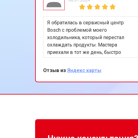
Ремонт или замена пружины двер
Я обратилась в сервисный центр
Замена платы сенсорного управле
Bosch с проблемой моего
холодильника, который перестал
охлаждать продукты. Мастера
Замена водоприёмника
приехали в тот же день, быстро
нашли и устранили неисправность в
системе охлаждения. Я очень
Отзыв из
Яндекс карты
Замена панели управления
довольна их оперативностью и
качеством работы. Спасибо за
восстановление моего
Замена блока управления
холодильника!
Замена ТЭН посудомоечной маши
Ремонт/замена датчика температу