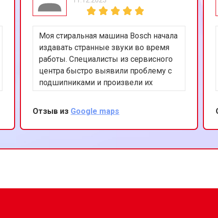
цы
от 40 мин
о
Моя стиральная машина Bosch начала
ния
от 50 мин
о
издавать странные звуки во время
работы. Специалисты из сервисного
центра быстро выявили проблему с
от 50 мин
о
подшипниками и произвели их
замену. Работа была выполнена
аккуратно и эффективно. Теперь
Отзыв из
Google maps
от 60 мин
о
машина работает тихо и без
нареканий. Благодарю за ваш
профессионализм!
от 50 мин
о
ны Bosch
от 70 мин
о
ры
от 50 мин
о