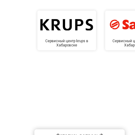
Замена датчика соли
Замена заливного клапана
Сервисный центр krups в
Сервисный ц
Хабаровске
Хабар
Замена расходомера
Замена разбрызгивателя
Замена пускового конденсатора ци
Замена проточного нагревательног
Замена прессостата