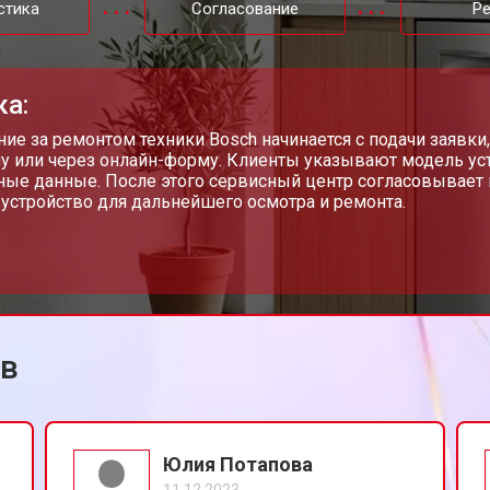
стика
Согласование
Р
от 40 мин
о
ка:
от 70 мин
о
ие за ремонтом техники Bosch начинается с подачи заявк
у или через онлайн-форму. Клиенты указывают модель уст
ные данные. После этого сервисный центр согласовывает 
 устройство для дальнейшего осмотра и ремонта.
от 50 мин
о
от 60 мин
о
ов
от 40 мин
о
 от протечек
от 70 мин
о
Юлия Потапова
11.12.2023