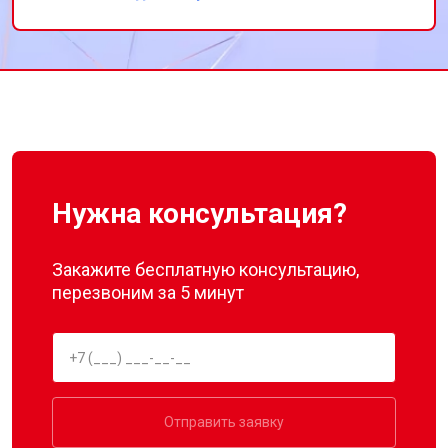
Спасибо за восстановление моего
Замена П-образного уплотнителя
от 1600 ₽
Заказать
холодильника!
дверцы
Замена нижнего уплотнителя
от 1000 ₽
Заказать
дверцы
Замена заливного шланга с
от 1100 ₽
Заказать
системой Аквастоп
Замена заливного шланга
от 850 ₽
Заказать
Диагностика посудомоечной
бесплатно
Заказать
машины Bosch
Нужна консультация?
Закажите бесплатную консультацию,
перезвоним за 5 минут
Отправить заявку