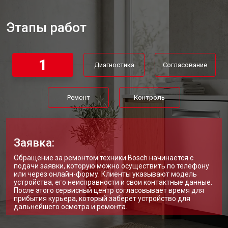
Ремонт или замена системы защиты
от 1800 ₽
Заказать
от протечек
Этапы работ
Ремонт или замена пружины дверцы
от 1200 ₽
Заказать
Замена платы сенсорного
от 1100 ₽
Заказать
управления
1
Диагностика
Согласование
Замена водоприёмника
от 2450 ₽
Заказать
Замена панели управления
от 1550 ₽
Заказать
Ремонт
Контроль
Замена блока управления
от 2000 ₽
Заказать
Замена ТЭН посудомоечной
от 1750 ₽
Заказать
машины Bosch
Заявка:
Ремонт/замена датчика
от 1590 ₽
Заказать
Обращение за ремонтом техники Bosch начинается с
температуры
подачи заявки, которую можно осуществить по телефону
Замена замка посудомоечной
или через онлайн-форму. Клиенты указывают модель
от 1600 ₽
Заказать
машины Bosch
устройства, его неисправности и свои контактные данные.
После этого сервисный центр согласовывает время для
прибытия курьера, который заберет устройство для
Ремонт электропроводки
от 1250 ₽
Заказать
дальнейшего осмотра и ремонта.
Замена шнура питания
от 1000 ₽
Заказать