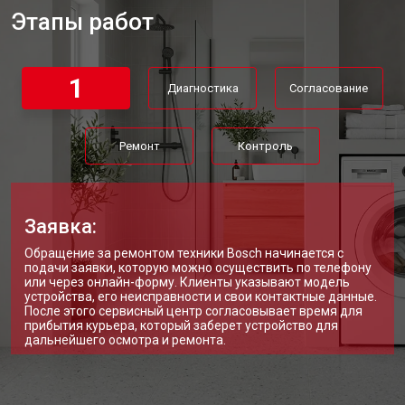
Этапы работ
Ремонт или замена петли двери
от 2000 ₽
Заказать
Ремонт или замена патрубка
от 3250 ₽
Заказать
1
Диагностика
Согласование
Ремонт платы управления
от 2450 ₽
Заказать
(восстановление)
Корпусный ремонт (замена резинок,
от 1850 ₽
Заказать
креплений, кнопок)
Ремонт
Контроль
Замена крестовины
от 2750 ₽
Заказать
Замена щёток стиральной машины
от 3100 ₽
Заказать
Bosch
Заявка:
Замена амортизаторов
от 2000 ₽
Заказать
Обращение за ремонтом техники Bosch начинается с
подачи заявки, которую можно осуществить по телефону
или через онлайн-форму. Клиенты указывают модель
Замена подшипников
от 2800 ₽
Заказать
устройства, его неисправности и свои контактные данные.
После этого сервисный центр согласовывает время для
Замена мотора стиральной машины
от 3800 ₽
Заказать
прибытия курьера, который заберет устройство для
Bosch
дальнейшего осмотра и ремонта.
Ремонт/замена датчика
от 2200 ₽
Заказать
температуры
Замена ТЭН стиральной машины
от 2300 ₽
Заказать