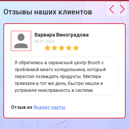
Bosch
Отзывы наших клиентов
Замена блока управления
от 3600 ₽
Заказать
Замена заливного клапана
от 3250 ₽
Заказать
Замена заливного шланга
от 2150 ₽
Заказать
Варвара Виноградова
08.01.2024
Замена прессостата
от 3350 ₽
Заказать
Замена сливного насоса
от 3450 ₽
Заказать
Я обратилась в сервисный центр Bosch с
Замена сливного шланга
от 2100 ₽
Заказать
проблемой моего холодильника, который
перестал охлаждать продукты. Мастера
Замена циркуляционного насоса
от 3800 ₽
Заказать
приехали в тот же день, быстро нашли и
Замена УБЛ стиральной машины
устранили неисправность в системе
от 2100 ₽
Заказать
Bosch
охлаждения. Я очень довольна их
Замена приводного ремня
от 2550 ₽
Заказать
оперативностью и качеством работы.
Отзыв из
Яндекс карты
Спасибо за восстановление моего
холодильника!