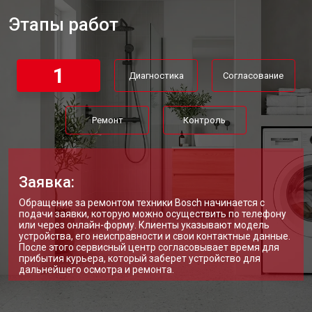
Замена дозатора моющих средств
от 2550 ₽
Заказать
Этапы работ
Ремонт или замена петли двери
от 2000 ₽
Заказать
Ремонт или замена патрубка
от 3250 ₽
Заказать
1
Диагностика
Согласование
Ремонт платы управления
от 2450 ₽
Заказать
(восстановление)
Корпусный ремонт (замена резинок,
от 1850 ₽
Заказать
Ремонт
Контроль
креплений, кнопок)
Замена крестовины
от 2750 ₽
Заказать
Замена щёток стиральной машины
от 3100 ₽
Заказать
Bosch
Заявка:
Замена амортизаторов
от 2000 ₽
Заказать
Обращение за ремонтом техники Bosch начинается с
подачи заявки, которую можно осуществить по телефону
или через онлайн-форму. Клиенты указывают модель
Замена подшипников
от 2800 ₽
Заказать
устройства, его неисправности и свои контактные данные.
После этого сервисный центр согласовывает время для
Замена мотора стиральной машины
от 3800 ₽
прибытия курьера, который заберет устройство для
Заказать
Bosch
дальнейшего осмотра и ремонта.
Ремонт/замена датчика
от 2200 ₽
Заказать
температуры
Замена ТЭН стиральной машины