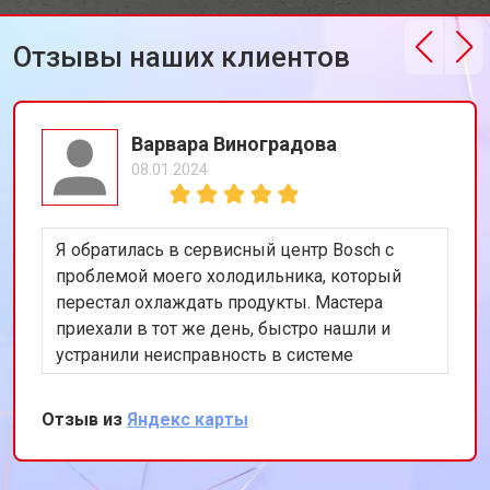
от 2300 ₽
Заказать
Bosch
Отзывы наших клиентов
Замена блока управления
от 3600 ₽
Заказать
Замена заливного клапана
от 3250 ₽
Заказать
Замена заливного шланга
от 2150 ₽
Заказать
Варвара Виноградова
08.01.2024
Замена прессостата
от 3350 ₽
Заказать
Замена сливного насоса
от 3450 ₽
Заказать
Я обратилась в сервисный центр Bosch с
Замена сливного шланга
от 2100 ₽
Заказать
проблемой моего холодильника, который
перестал охлаждать продукты. Мастера
Замена циркуляционного насоса
от 3800 ₽
Заказать
приехали в тот же день, быстро нашли и
Замена УБЛ стиральной машины
устранили неисправность в системе
от 2100 ₽
Заказать
Bosch
охлаждения. Я очень довольна их
Замена приводного ремня
от 2550 ₽
Заказать
оперативностью и качеством работы.
Отзыв из
Яндекс карты
Спасибо за восстановление моего
холодильника!