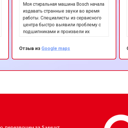
Моя стиральная машина Bosch начала
издавать странные звуки во время
работы. Специалисты из сервисного
центра быстро выявили проблему с
подшипниками и произвели их
замену. Работа была выполнена
аккуратно и эффективно. Теперь
Отзыв из
Google maps
машина работает тихо и без
нареканий. Благодарю за ваш
профессионализм!
?
, перезвоним за 5 минут