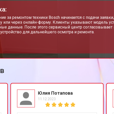
ка:
от 70 мин
о
ие за ремонтом техники Bosch начинается с подачи заявк
у или через онлайн-форму. Клиенты указывают модель уст
ные данные. После этого сервисный центр согласовывает 
 устройство для дальнейшего осмотра и ремонта.
 Bosch
от 40 мин
о
ов
Юлия Потапова
11.12.2023