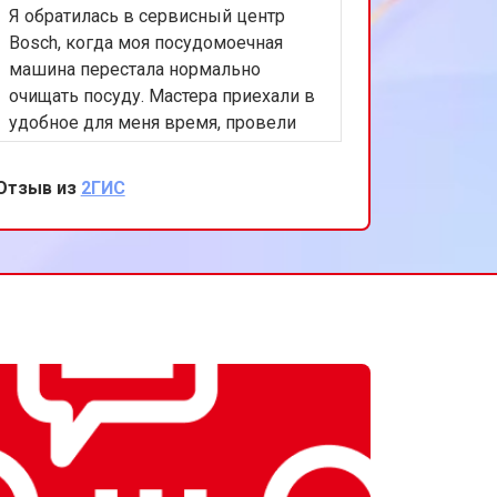
Я обратилась в сервисный центр
Bosch, когда моя посудомоечная
машина перестала нормально
очищать посуду. Мастера приехали в
удобное для меня время, провели
диагностику и заменили распылитель
воды. Теперь машина работает как
Отзыв из
2ГИС
новая. Спасибо за вашу
внимательность и качественный
ремонт!