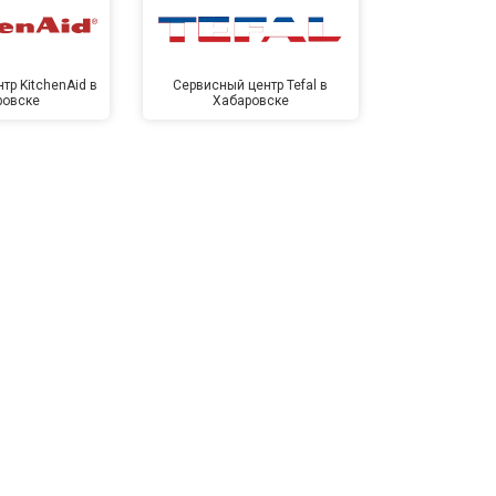
тр KitchenAid в
Сервисный центр Tefal в
Сервисный це
ровске
Хабаровске
Хаба