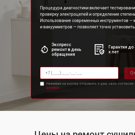
Процедура диагностики включает тестировани
проверку электроцепей и определение степени
Использование современных инструментов — 
и вакуумметров — позволяет точно установить
Экспресс
Гарантия до 
ремонт в день
х лет
обращения
От
Нажимая на кнопку отправить я даю свое согласие
данных.
Цены на ремонт сушил