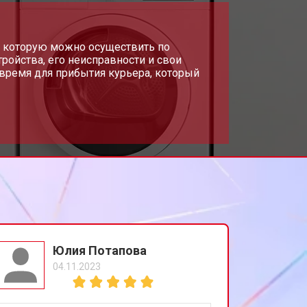
т 2000 ₽
и, которую можно осуществить по
Заказать
ройства, его неисправности и свои
время для прибытия курьера, который
т 1000 ₽
Заказать
Юлия Потапова
04.11.2023