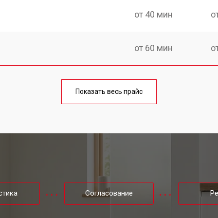
от 40 мин
о
от 60 мин
о
ы Bosch
от 40 мин
о
Показать весь прайс
ры
от 60 мин
о
от 60 мин
о
от 60 мин
о
стика
Согласование
Р
от 50 мин
о