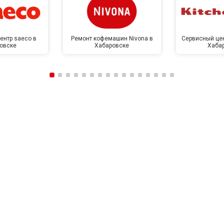
ентр saeco в
Ремонт кофемашин Nivona в
Сервисный цен
овске
Хабаровске
Хаба