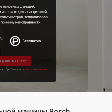
е основных функций,
 износа отдельных деталей.
мультиметров, тепловизоров
 причину неисправности.
3-
Бесплатно
править заявку
 на обработку моих
персональных
ьной машины Bosch