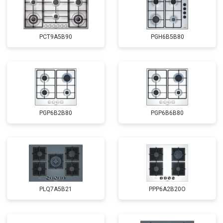
PCT9A5B90
PGH6B5B80
PGP6B2B80
PGP6B6B80
PLQ7A5B21
PPP6A2B20O