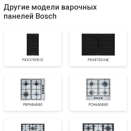
Другие модели варочных
панелей Bosch
PXX375FB1E
PXX875D34E
PBP6B6B80
PCH6A5B80