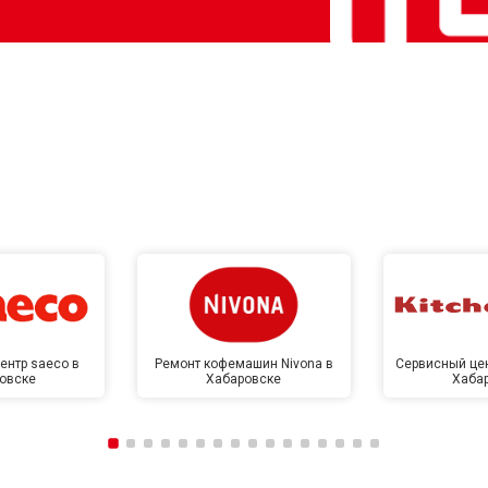
ентр saeco в
Ремонт кофемашин Nivona в
Сервисный цен
овске
Хабаровске
Хаба