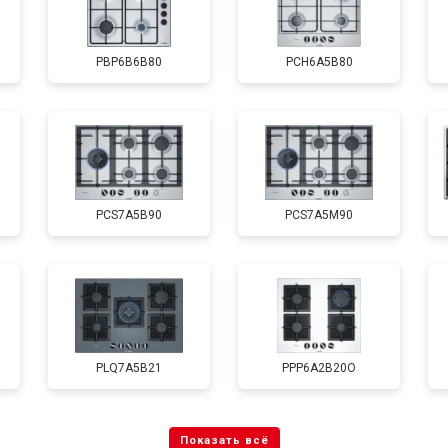
PBP6B6B80
PCH6A5B80
PCS7A5B90
PCS7A5M90
PLQ7A5B21
PPP6A2B20O