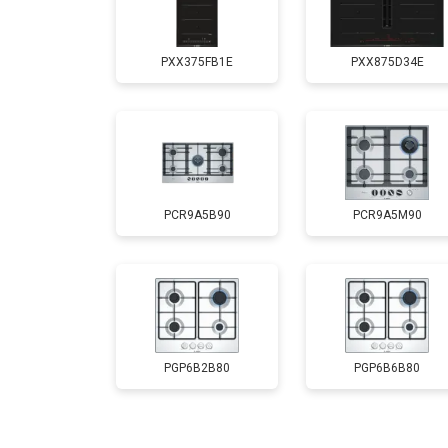
PXX375FB1E
PXX875D34E
PCR9A5B90
PCR9A5M90
PGP6B2B80
PGP6B6B80