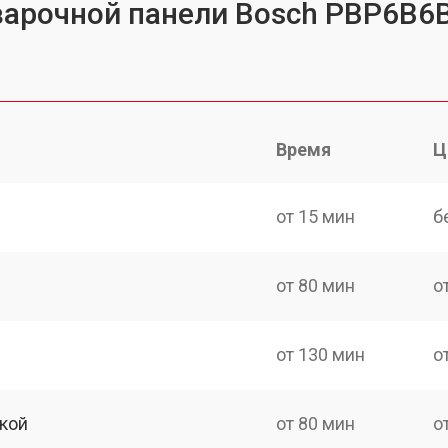
варочной панели Bosch PBP6B6
Время
Ц
от 15 мин
б
от 80 мин
о
от 130 мин
о
кой
от 80 мин
о