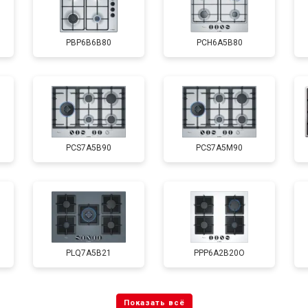
PBP6B6B80
PCH6A5B80
PCS7A5B90
PCS7A5M90
PLQ7A5B21
PPP6A2B20O