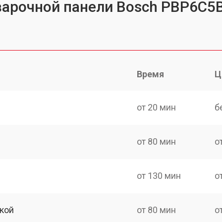
варочной панели Bosch PBP6C5
Время
Ц
от 20 мин
б
от 80 мин
о
от 130 мин
о
кой
от 80 мин
о