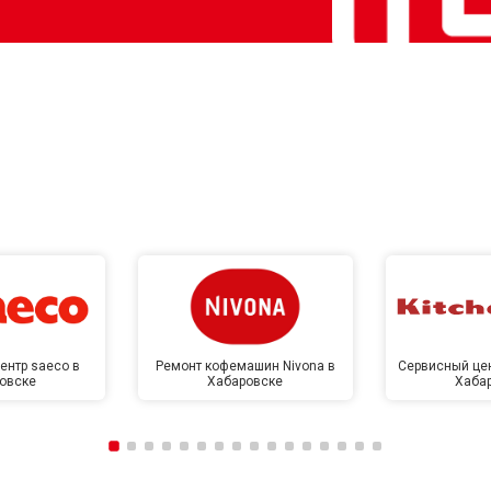
ентр saeco в
Ремонт кофемашин Nivona в
Сервисный цен
овске
Хабаровске
Хаба