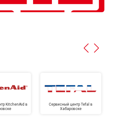
тр KitchenAid в
Сервисный центр Tefal в
Сервисный це
ровске
Хабаровске
Хаба