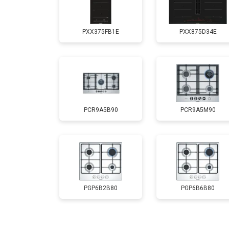
PXX375FB1E
PXX875D34E
PCR9A5B90
PCR9A5M90
PGP6B2B80
PGP6B6B80