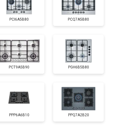
PCI6A5B80
PCQ7A5B80
PCT9A5B90
PGH6B5B80
PPP6A6B10
PPQ7A2B20