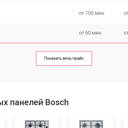
от 100 мин
о
от 60 мин
о
от 140 мин
о
Показать весь прайс
от 100 мин
о
от 100 мин
о
ых панелей Bosch
от 60 мин
о