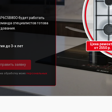
BP6C5B80O будет работать
команда специалистов готова
удования.
Цена ремон
ия до 3-х лет
от 2550 р.
править заявку
 на обработку моих
персональных