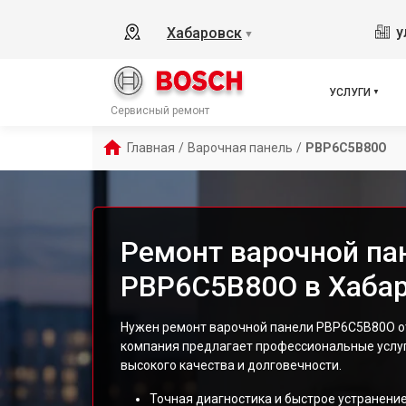
у
Хабаровск
▼
УСЛУГИ
Сервисный ремонт
Главная
/
Варочная панель
/
PBP6C5B80O
Ремонт варочной па
PBP6C5B80O в Хаба
Нужен ремонт варочной панели PBP6C5B80O от
компания предлагает профессиональные услу
высокого качества и долговечности.
Точная диагностика и быстрое устранение