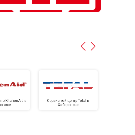
тр KitchenAid в
Сервисный центр Tefal в
Сервисный це
ровске
Хабаровске
Хаба