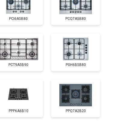
PCI6A5B80
PCQ7A5B80
PCT9A5B90
PGH6B5B80
PPP6A6B10
PPQ7A2B20