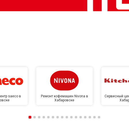
ентр saeco в
Ремонт кофемашин Nivona в
Сервисный цен
овске
Хабаровске
Хаба