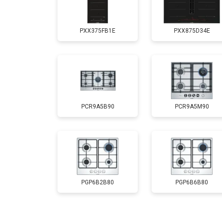
PXX375FB1E
PXX875D34E
PCR9A5B90
PCR9A5M90
PGP6B2B80
PGP6B6B80