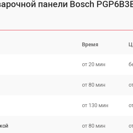
варочной панели Bosch PGP6B3
Время
Ц
от 20 мин
б
от 80 мин
о
от 130 мин
о
кой
от 80 мин
о