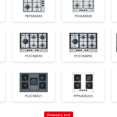
PBP6B6B80
PCH6A5B80
PCS7A5B90
PCS7A5M90
PLQ7A5B21
PPP6A2B20O