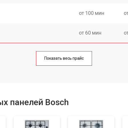
от 100 мин
о
от 60 мин
о
от 140 мин
о
Показать весь прайс
от 100 мин
о
от 100 мин
о
ых панелей Bosch
от 60 мин
о