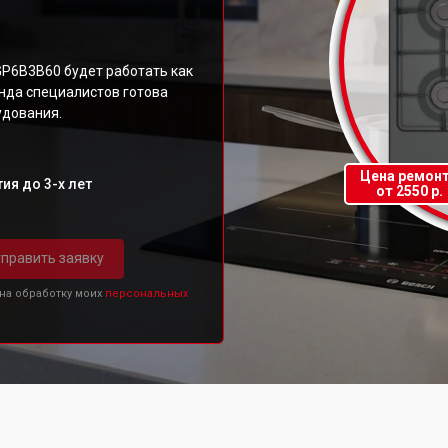
GP6B3B60 будет работать как
нда специалистов готова
удования.
Цена ремон
ия до 3-х лет
от 2550 р.
править заявку
 на обработку моих
персональных