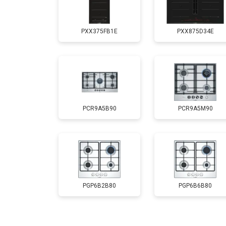
PXX375FB1E
PXX875D34E
PCR9A5B90
PCR9A5M90
PGP6B2B80
PGP6B6B80