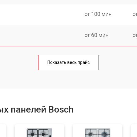
от 100 мин
о
от 60 мин
о
от 140 мин
о
Показать весь прайс
от 100 мин
о
от 100 мин
о
ых панелей Bosch
от 60 мин
о