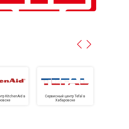
тр KitchenAid в
Сервисный центр Tefal в
Сервисный це
ровске
Хабаровске
Хаба