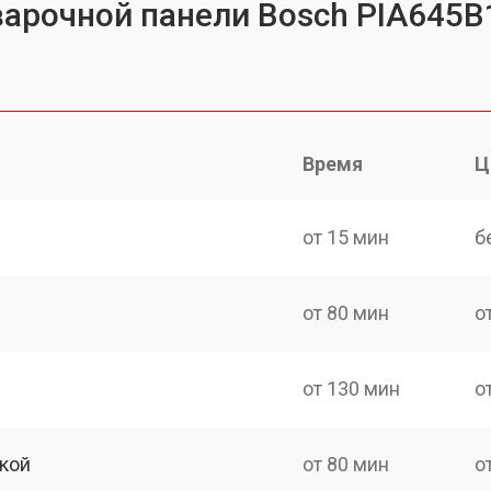
варочной панели Bosch PIA645B
Время
Ц
от 15 мин
б
от 80 мин
о
от 130 мин
о
кой
от 80 мин
о