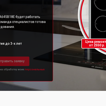
IA645B18E будет работать
команда специалистов готова
удования.
Цена ремон
ия до 3-х лет
от 2550 р.
править заявку
 на обработку моих
персональных