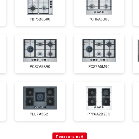
PBP6B6B80
PCH6A5B80
PCS7A5B90
PCS7A5M90
PLQ7A5B21
PPP6A2B20O