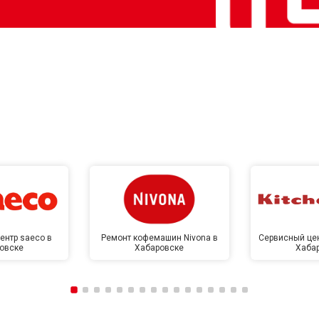
ентр saeco в
Ремонт кофемашин Nivona в
Сервисный цен
овске
Хабаровске
Хаба