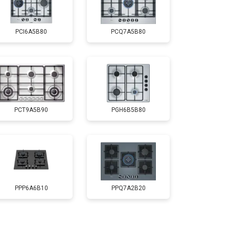
PCI6A5B80
PCQ7A5B80
PCT9A5B90
PGH6B5B80
PPP6A6B10
PPQ7A2B20