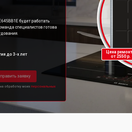
IE645BB1E будет работать
команда специалистов готова
удования.
Цена ремон
ия до 3-х лет
от 2550 р.
править заявку
 на обработку моих
персональных