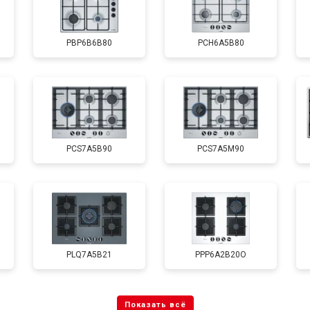
PBP6B6B80
PCH6A5B80
PCS7A5B90
PCS7A5M90
PLQ7A5B21
PPP6A2B20O