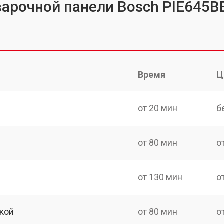
варочной панели Bosch PIE645B
Время
Ц
от 20 мин
б
от 80 мин
о
от 130 мин
о
кой
от 80 мин
о