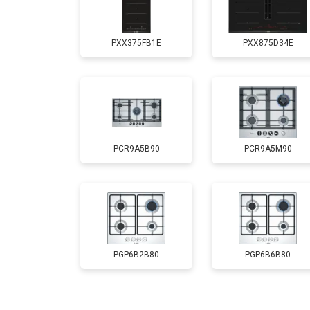
PXX375FB1E
PXX875D34E
PCR9A5B90
PCR9A5M90
PGP6B2B80
PGP6B6B80