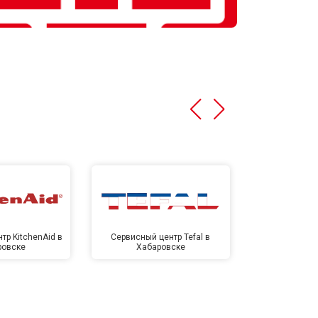
тр KitchenAid в
Сервисный центр Tefal в
Сервисный це
ровске
Хабаровске
Хаба