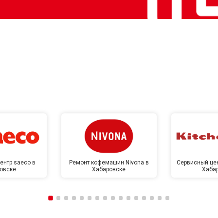
ентр saeco в
Ремонт кофемашин Nivona в
Сервисный цен
овске
Хабаровске
Хаба