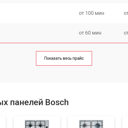
от 100 мин
о
от 60 мин
о
от 140 мин
о
Показать весь прайс
от 100 мин
о
от 100 мин
о
ых панелей Bosch
от 60 мин
о