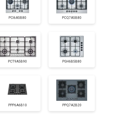
PCI6A5B80
PCQ7A5B80
PCT9A5B90
PGH6B5B80
PPP6A6B10
PPQ7A2B20