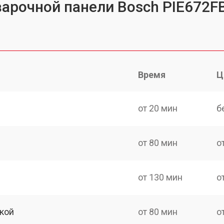
варочной панели Bosch PIE672F
Время
Ц
от 20 мин
б
от 80 мин
о
от 130 мин
о
кой
от 80 мин
о