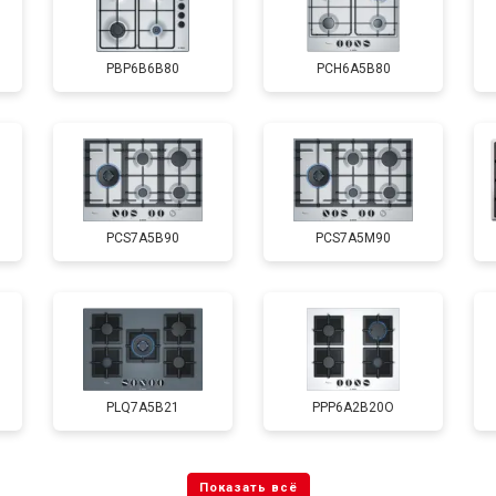
PBP6B6B80
PCH6A5B80
PCS7A5B90
PCS7A5M90
PLQ7A5B21
PPP6A2B20O