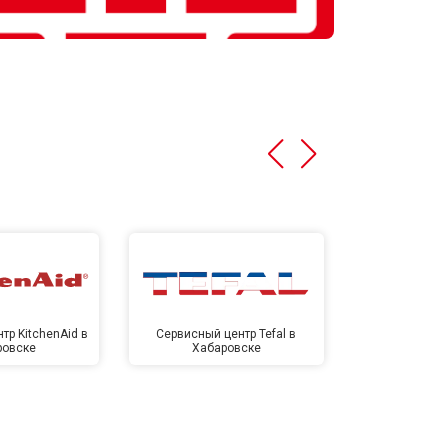
тр KitchenAid в
Сервисный центр Tefal в
Сервисный це
ровске
Хабаровске
Хаба