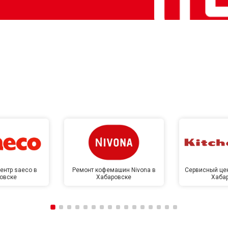
ентр saeco в
Ремонт кофемашин Nivona в
Сервисный цен
овске
Хабаровске
Хаба