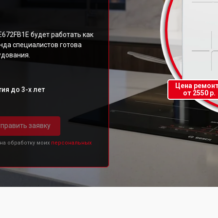
E672FB1E будет работать как
нда специалистов готова
удования.
Цена ремон
ия до 3-х лет
от 2550 р.
править заявку
 на обработку моих
персональных