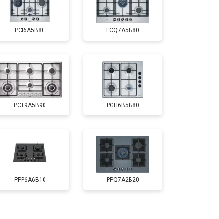
PCI6A5B80
PCQ7A5B80
PCT9A5B90
PGH6B5B80
PPP6A6B10
PPQ7A2B20