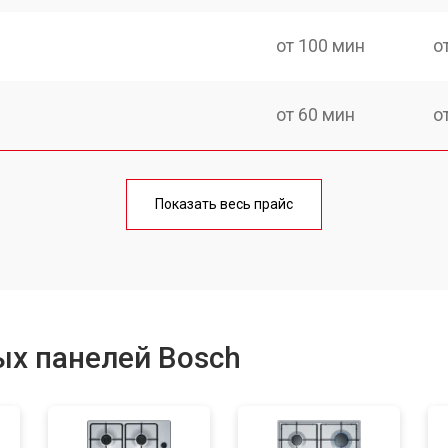
от 100 мин
о
от 60 мин
о
от 140 мин
о
Показать весь прайс
от 100 мин
о
от 100 мин
о
ых панелей Bosch
от 60 мин
о