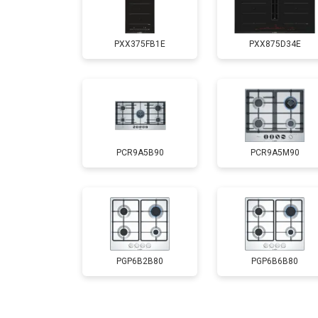
PXX375FB1E
PXX875D34E
PCR9A5B90
PCR9A5M90
PGP6B2B80
PGP6B6B80