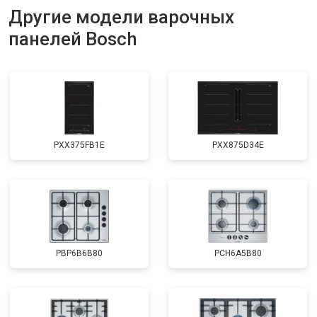
Другие модели варочных
панелей Bosch
PXX375FB1E
PXX875D34E
PBP6B6B80
PCH6A5B80