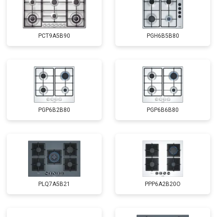
PCT9A5B90
PGH6B5B80
PGP6B2B80
PGP6B6B80
PLQ7A5B21
PPP6A2B20O