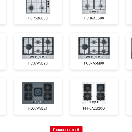
PBP6B6B80
PCH6A5B80
PCS7A5B90
PCS7A5M90
PLQ7A5B21
PPP6A2B20O