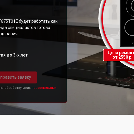
F675T01E будет работать как
нда специалистов готова
удования.
Цена ремон
ия до 3-х лет
от 2550 р.
править заявку
 на обработку моих
персональных