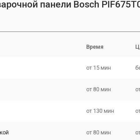
варочной панели Bosch PIF675T
Время
Ц
от 15 мин
б
от 80 мин
о
от 130 мин
о
кой
от 80 мин
о