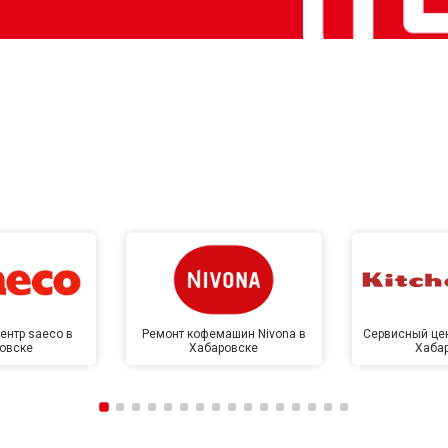
ентр saeco в
Ремонт кофемашин Nivona в
Сервисный цен
овске
Хабаровске
Хаба