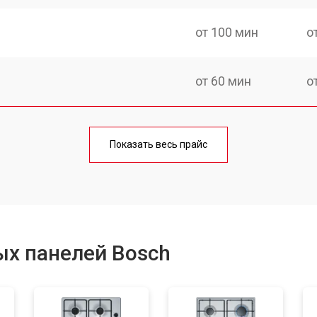
от 100 мин
о
от 60 мин
о
от 140 мин
о
Показать весь прайс
от 100 мин
о
от 100 мин
о
ых панелей Bosch
от 60 мин
о