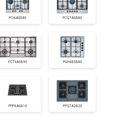
PCI6A5B80
PCQ7A5B80
PCT9A5B90
PGH6B5B80
PPP6A6B10
PPQ7A2B20