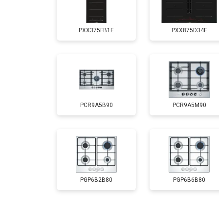
PXX375FB1E
PXX875D34E
PCR9A5B90
PCR9A5M90
PGP6B2B80
PGP6B6B80