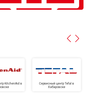
тр KitchenAid в
Сервисный центр Tefal в
Сервисный це
ровске
Хабаровске
Хаба