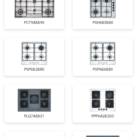
PCT9A5B90
PGH6B5B80
PGP6B2B80
PGP6B6B80
PLQ7A5B21
PPP6A2B20O