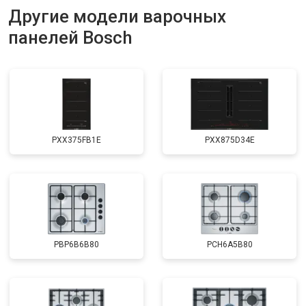
Другие модели варочных
панелей Bosch
PXX375FB1E
PXX875D34E
PBP6B6B80
PCH6A5B80