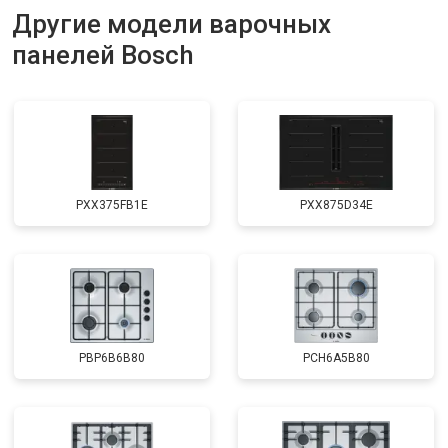
Другие модели варочных
панелей Bosch
PXX375FB1E
PXX875D34E
PBP6B6B80
PCH6A5B80