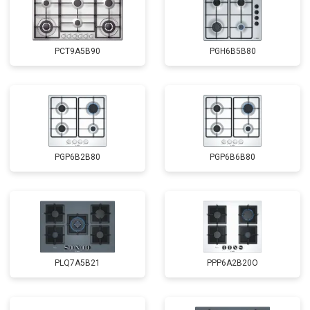
PCT9A5B90
PGH6B5B80
PGP6B2B80
PGP6B6B80
PLQ7A5B21
PPP6A2B20O