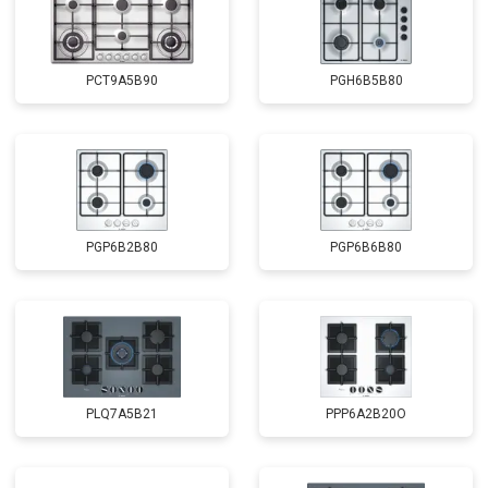
PCT9A5B90
PGH6B5B80
PGP6B2B80
PGP6B6B80
PLQ7A5B21
PPP6A2B20O