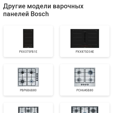
Другие модели варочных
панелей Bosch
PXX375FB1E
PXX875D34E
PBP6B6B80
PCH6A5B80