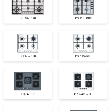
PCT9A5B90
PGH6B5B80
PGP6B2B80
PGP6B6B80
PLQ7A5B21
PPP6A2B20O