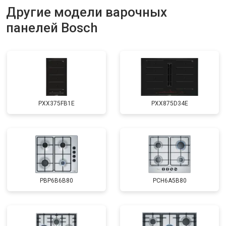
Другие модели варочных
панелей Bosch
PXX375FB1E
PXX875D34E
PBP6B6B80
PCH6A5B80