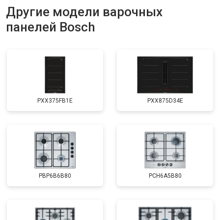
Другие модели варочных
панелей Bosch
PXX375FB1E
PXX875D34E
PBP6B6B80
PCH6A5B80