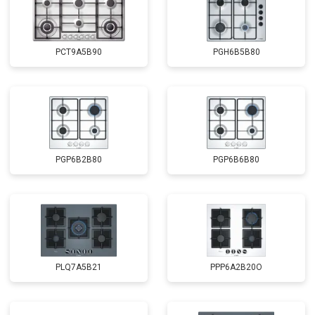
PCT9A5B90
PGH6B5B80
PGP6B2B80
PGP6B6B80
PLQ7A5B21
PPP6A2B20O