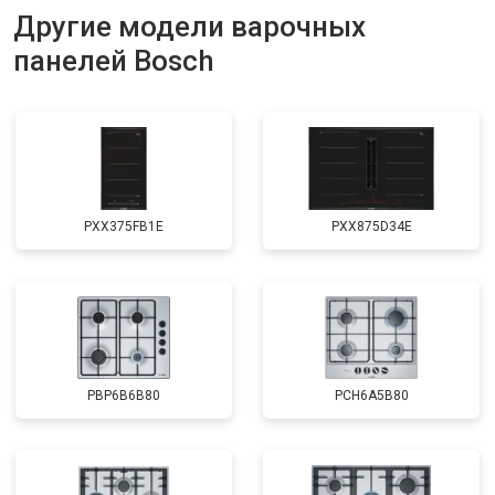
Другие модели варочных
панелей Bosch
PXX375FB1E
PXX875D34E
PBP6B6B80
PCH6A5B80