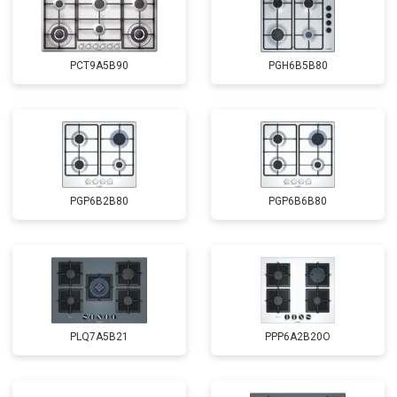
PCT9A5B90
PGH6B5B80
PGP6B2B80
PGP6B6B80
PLQ7A5B21
PPP6A2B20O