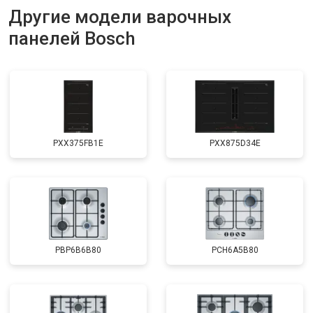
Другие модели варочных
панелей Bosch
PXX375FB1E
PXX875D34E
PBP6B6B80
PCH6A5B80