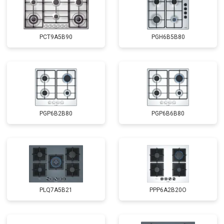
PCT9A5B90
PGH6B5B80
PGP6B2B80
PGP6B6B80
PLQ7A5B21
PPP6A2B20O