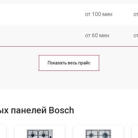
от 100 мин
о
от 60 мин
о
от 140 мин
о
Показать весь прайс
от 100 мин
о
от 100 мин
о
ых панелей Bosch
от 60 мин
о