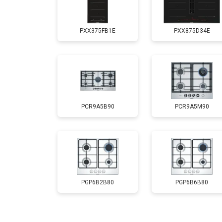
PXX375FB1E
PXX875D34E
PCR9A5B90
PCR9A5M90
PGP6B2B80
PGP6B6B80