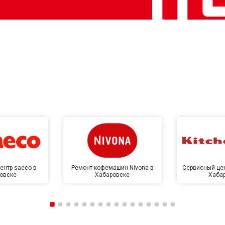
ентр saeco в
Ремонт кофемашин Nivona в
Сервисный цен
овске
Хабаровске
Хаба