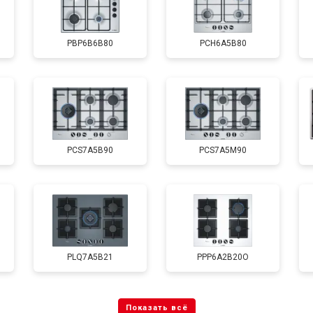
PBP6B6B80
PCH6A5B80
PCS7A5B90
PCS7A5M90
PLQ7A5B21
PPP6A2B20O