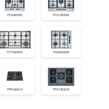
PCI6A5B80
PCQ7A5B80
PCT9A5B90
PGH6B5B80
PPP6A6B10
PPQ7A2B20