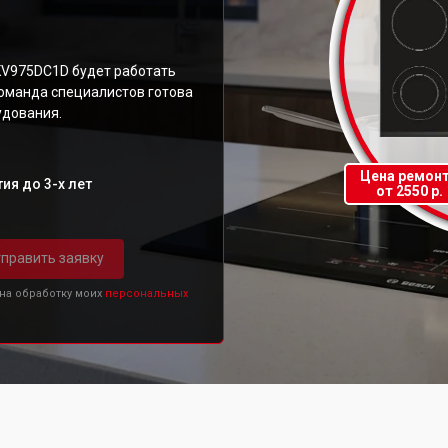
KV975DC1D будет работать
команда специалистов готова
удования.
Цена ремон
ия до 3-х лет
от 2550 р.
править заявку
 на обработку моих
персональных