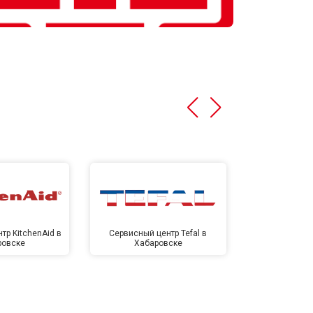
тр KitchenAid в
Сервисный центр Tefal в
Сервисный це
ровске
Хабаровске
Хаба