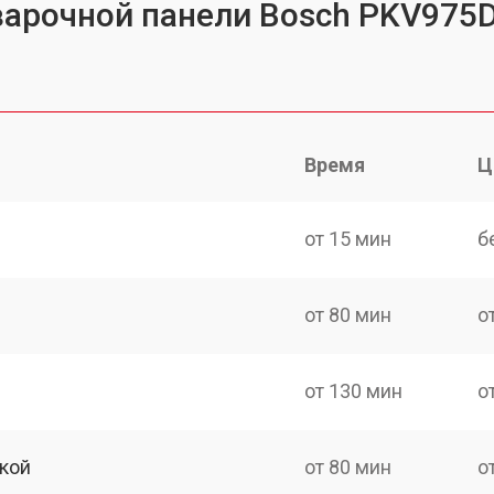
 варочной панели Bosch PKV975
Время
Ц
от 15 мин
б
от 80 мин
о
от 130 мин
о
кой
от 80 мин
о