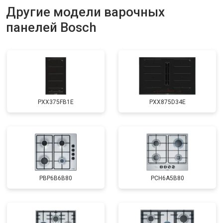
Другие модели варочных
панелей Bosch
PXX375FB1E
PXX875D34E
PBP6B6B80
PCH6A5B80