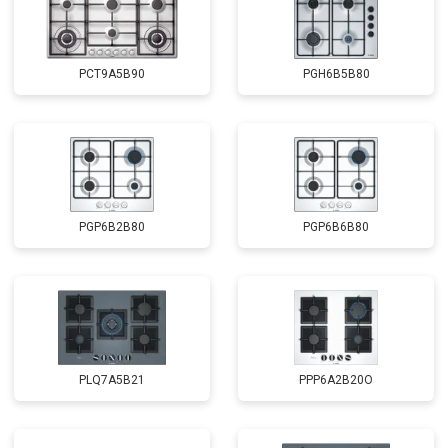
PCT9A5B90
PGH6B5B80
PGP6B2B80
PGP6B6B80
PLQ7A5B21
PPP6A2B20O