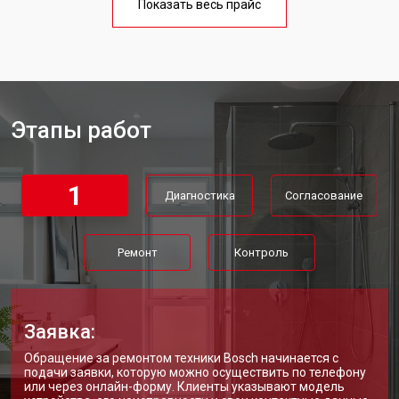
Показать весь прайс
Ремонт/замена датчика
от 3500 ₽
Заказать
температуры
Ремонт электропроводки
от 3550 ₽
Заказать
Ремонт платы управления
от 5250 ₽
Заказать
(восстановление)
Этапы работ
Замена платы управления
от 3900 ₽
Заказать
Замена мембраны
от 3749 ₽
Заказать
1
Диагностика
Согласование
Ремонт
Контроль
Заявка:
Обращение за ремонтом техники Bosch начинается с
подачи заявки, которую можно осуществить по телефону
или через онлайн-форму. Клиенты указывают модель