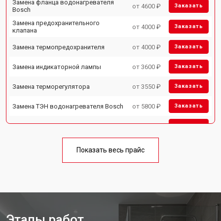
Замена фланца водонагревателя
от 4600 ₽
Заказать
Bosch
Замена предохранительного
от 4000 ₽
Заказать
клапана
Замена термопредохранителя
от 4000 ₽
Заказать
Замена индикаторной лампы
от 3600 ₽
Заказать
Замена терморегулятора
от 3550 ₽
Заказать
Замена ТЭН водонагревателя Bosch
от 5800 ₽
Заказать
Замена клапана давления
от 3990 ₽
Заказать
Замена термостата
от 3590 ₽
Заказать
Показать весь прайс
Ремонт/замена датчика
от 3500 ₽
Заказать
температуры
Ремонт электропроводки
от 3550 ₽
Заказать
Ремонт платы управления
от 5250 ₽
Заказать
(восстановление)
Этапы работ