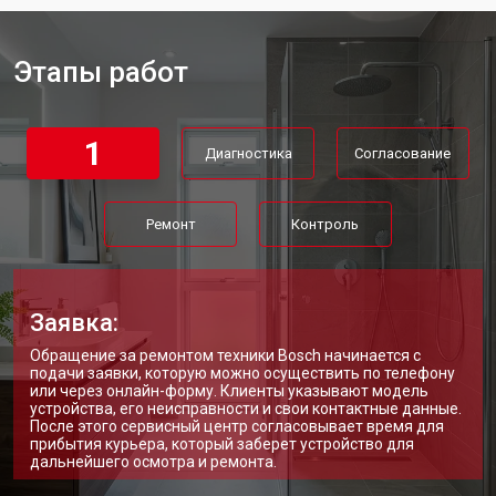
Ремонт платы управления
от 5250 ₽
Заказать
(восстановление)
Этапы работ
Замена платы управления
от 3900 ₽
Заказать
Замена мембраны
от 3749 ₽
Заказать
1
Диагностика
Согласование
Ремонт
Контроль
Заявка:
Обращение за ремонтом техники Bosch начинается с
подачи заявки, которую можно осуществить по телефону
или через онлайн-форму. Клиенты указывают модель
устройства, его неисправности и свои контактные данные.
После этого сервисный центр согласовывает время для
прибытия курьера, который заберет устройство для
дальнейшего осмотра и ремонта.