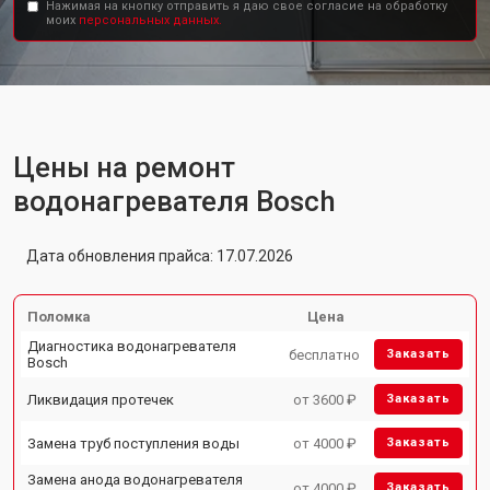
Нажимая на кнопку отправить я даю свое согласие на обработку
моих
персональных данных.
Цены на ремонт
водонагревателя Bosch
Дата обновления прайса: 17.07.2026
Поломка
Цена
Диагностика водонагревателя
бесплатно
Заказать
Bosch
Ликвидация протечек
от 3600 ₽
Заказать
Замена труб поступления воды
от 4000 ₽
Заказать
Замена анода водонагревателя
от 4000 ₽
Заказать