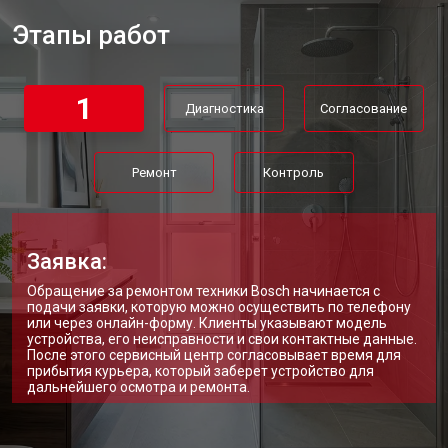
Ремонт платы управления
от 5250 ₽
Заказать
(восстановление)
Этапы работ
Замена платы управления
от 3900 ₽
Заказать
Замена мембраны
от 3749 ₽
Заказать
1
Диагностика
Согласование
Ремонт
Контроль
Заявка:
Обращение за ремонтом техники Bosch начинается с
подачи заявки, которую можно осуществить по телефону
или через онлайн-форму. Клиенты указывают модель
устройства, его неисправности и свои контактные данные.
После этого сервисный центр согласовывает время для
прибытия курьера, который заберет устройство для
дальнейшего осмотра и ремонта.